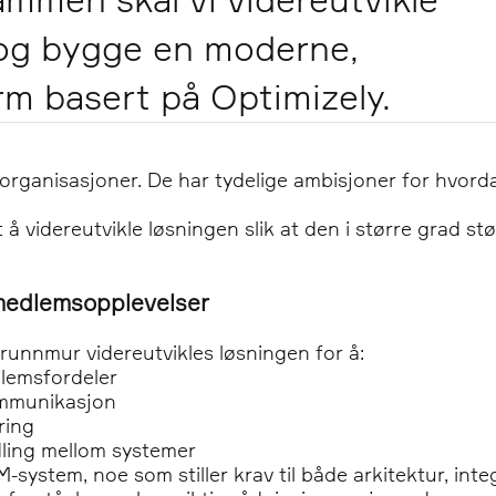
og bygge en moderne,
rm basert på Optimizely.
rganisasjoner. De har tydelige ambisjoner for hvord
t å videreutvikle løsningen slik at den i større grad 
 medlemsopplevelser
unnmur videreutvikles løsningen for å:
dlemsfordeler
ommunikasjon
ring
ndling mellom systemer
ystem, noe som stiller krav til både arkitektur, inte