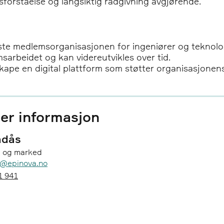
sforståelse og langsiktig rådgivning avgjørende.
e medlemsorganisasjonen for ingeniører og teknologer
sarbeidet og kan videreutvikles over tid.
pe en digital plattform som støtter organisasjonens
er informasjon
ndås
g og marked
s@epinova.no
1 941