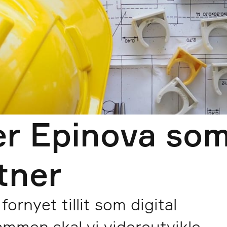
er Epinova so
rtner
ornyet tillit som digital
mmen skal vi videreutvikle