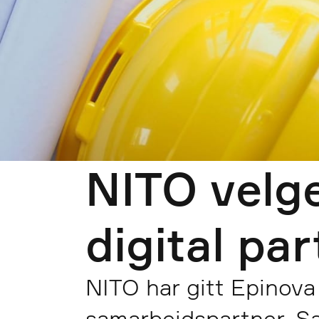
NITO velg
digital pa
NITO har gitt Epinova f
samarbeidspartner. Sa