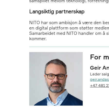
samspillet mellom teknologi, forretning
Langsiktig partnerskap
NITO har som ambisjon å være den best
en digital plattform som støtter medlem
Samarbeidet med NITO handler om å ska
kommer.
For m
Geir A
Leder sal
Epost:
geir.anda
Telefon:
+47 481 2