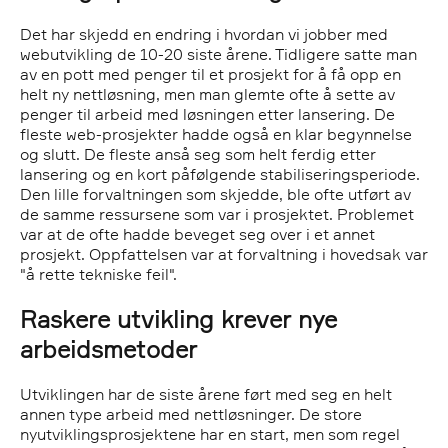
Det har skjedd en endring i hvordan vi jobber med
webutvikling de 10-20 siste årene. Tidligere satte man
av en pott med penger til et prosjekt for å få opp en
helt ny nettløsning, men man glemte ofte å sette av
penger til arbeid med løsningen etter lansering. De
fleste web-prosjekter hadde også en klar begynnelse
og slutt. De fleste anså seg som helt ferdig etter
lansering og en kort påfølgende stabiliseringsperiode.
Den lille forvaltningen som skjedde, ble ofte utført av
de samme ressursene som var i prosjektet. Problemet
var at de ofte hadde beveget seg over i et annet
prosjekt. Oppfattelsen var at forvaltning i hovedsak var
"å rette tekniske feil".
Raskere utvikling krever nye
arbeidsmetoder
Utviklingen har de siste årene ført med seg en helt
annen type arbeid med nettløsninger. De store
nyutviklingsprosjektene har en start, men som regel