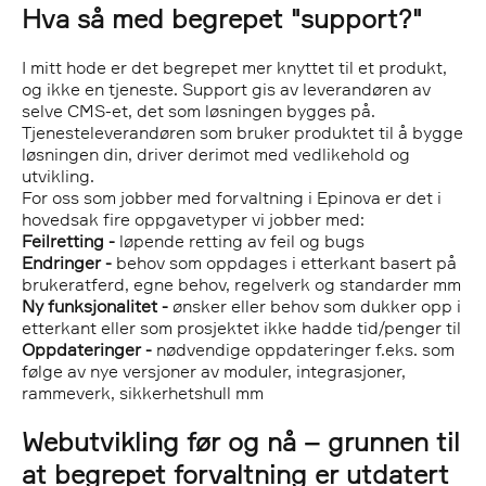
Hva så med begrepet "support?"
I mitt hode er det begrepet mer knyttet til et produkt,
og ikke en tjeneste. Support gis av leverandøren av
selve CMS-et, det som løsningen bygges på.
Tjenesteleverandøren som bruker produktet til å bygge
løsningen din, driver derimot med vedlikehold og
utvikling.
For oss som jobber med forvaltning i Epinova er det i
hovedsak fire oppgavetyper vi jobber med:
Feilretting -
løpende retting av feil og bugs
Endringer -
behov som oppdages i etterkant basert på
brukeratferd, egne behov, regelverk og standarder mm
Ny funksjonalitet -
ønsker eller behov som dukker opp i
etterkant eller som prosjektet ikke hadde tid/penger til
Oppdateringer -
nødvendige oppdateringer f.eks. som
følge av nye versjoner av moduler, integrasjoner,
rammeverk, sikkerhetshull mm
Webutvikling før og nå – grunnen til
at begrepet forvaltning er utdatert