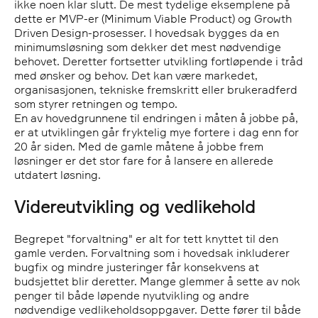
ikke noen klar slutt. De mest tydelige eksemplene på
dette er MVP-er (Minimum Viable Product) og Growth
Driven Design-prosesser. I hovedsak bygges da en
minimumsløsning som dekker det mest nødvendige
behovet. Deretter fortsetter utvikling fortløpende i tråd
med ønsker og behov. Det kan være markedet,
organisasjonen, tekniske fremskritt eller brukeradferd
som styrer retningen og tempo.
En av hovedgrunnene til endringen i måten å jobbe på,
er at utviklingen går fryktelig mye fortere i dag enn for
20 år siden. Med de gamle måtene å jobbe frem
løsninger er det stor fare for å lansere en allerede
utdatert løsning.
Videreutvikling og vedlikehold
Begrepet "forvaltning" er alt for tett knyttet til den
gamle verden. Forvaltning som i hovedsak inkluderer
bugfix og mindre justeringer får konsekvens at
budsjettet blir deretter. Mange glemmer å sette av nok
penger til både løpende nyutvikling og andre
nødvendige vedlikeholdsoppgaver. Dette fører til både