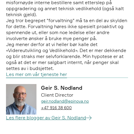
misfornøyde interne bestillere samt etterslep på
oppgradering og annet teknisk vedlikehold (også kalt
teknisk gjeld).
Jeg tror begrepet "forvaltning" må ta en del av skylden
for dette. Forvaltning høres ikke spesielt proaktivt og
spennende ut, eller som noe ledelse eller andre
involverte ønsker å bruke mye penger på.
Jeg mener derfor at vi heller bør kalle det
«Videreutvikling og Vedlikehold». Det er mer dekkende
og blir straks mer selvforklarende. Min hypotese er at
også at det er mer salgbart internt, når penger skal
settes av i budsjettet.
Les mer om vår tjeneste her
Geir S. Nodland
Client Director
Epost:
geir.nodland@epinova.no
Telefon:
+47 916 38 600
Les flere blogger av Geir S. Nodland