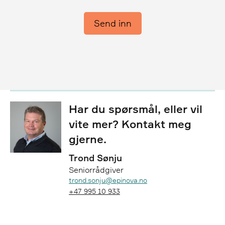
Send inn
Har du spørsmål, eller vil
vite mer? Kontakt meg
gjerne.
Trond Sønju
Seniorrådgiver
Epost:
trond.sonju@epinova.no
Telefon:
+47 995 10 933