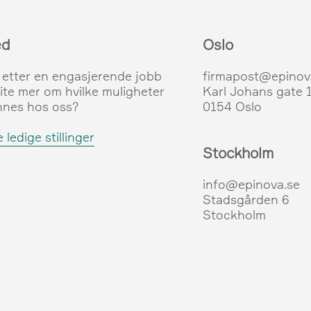
ed
Oslo
 etter en engasjerende jobb
firmapost@epinov
vite mer om hvilke muligheter
Karl Johans gate 
nnes hos oss?
0154 Oslo
 ledige stillinger
Stockholm
info@epinova.se
Stadsgården 6
Stockholm