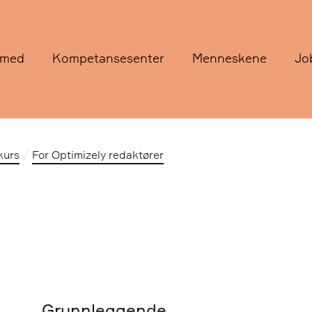
 med
Kompetansesenter
Menneskene
Jo
kurs
For Optimizely redaktører
Grunnleggende