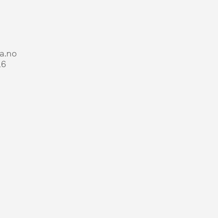
a.no
16