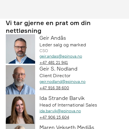
Vi tar gjerne en prat om din
nettløsning
Geir Andås
Leder salg og marked
CSO
Epost:
geir.andas@epinova.no
Telefon:
+47 481 21 941
Geir S. Nodland
Client Director
Epost:
geir.nodland@epinova.no
Telefon:
+47 916 38 600
Ida Strande Barvik
Head of International Sales
Epost:
ida.barvik@epinova.no
Telefon:
+47 906 15 604
Maren Vekseth Mediås