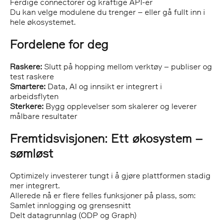
Ferdige connectorer og kraftige API-er
Du kan velge modulene du trenger – eller gå fullt inn i
hele økosystemet.
Fordelene for deg
Raskere:
Slutt på hopping mellom verktøy – publiser og
test raskere
Smartere:
Data, AI og innsikt er integrert i
arbeidsflyten
Sterkere:
Bygg opplevelser som skalerer og leverer
målbare resultater
Fremtidsvisjonen: Ett økosystem –
sømløst
Optimizely investerer tungt i å gjøre plattformen stadig
mer integrert.
Allerede nå er flere felles funksjoner på plass, som:
Samlet innlogging og grensesnitt
Delt datagrunnlag (ODP og Graph)