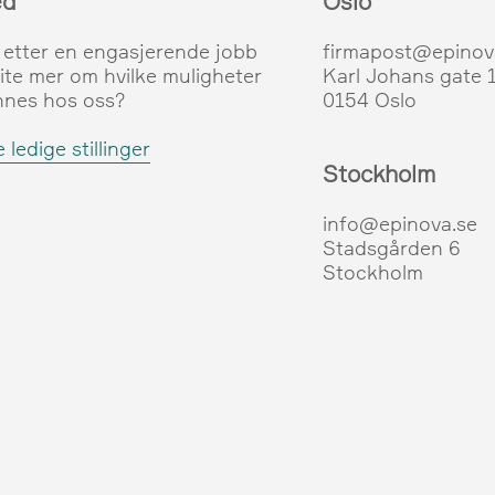
ed
Oslo
 etter en engasjerende jobb
firmapost@epinov
vite mer om hvilke muligheter
Karl Johans gate 
nnes hos oss?
0154 Oslo
 ledige stillinger
Stockholm
info@epinova.se
Stadsgården 6
Stockholm