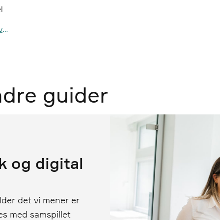
l
ann.kristin.sorensen@epinova.no
ndre guider
k og digital
lder det vi mener er
kes med samspillet