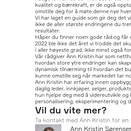
kvalitet og bærekraft, er de også oppta
omstille deg for å møte denne nye hv
Vi har laget en guide som gir deg det 
ikke de aller største endringene du tr
resultater.
Håper du finner noen gode råd og får ek
2022 ble ikke det året vi trodde det sku
i aller høyeste grad, ikke minst også for
Vår rådgiver Ann Kristin har som netth
hvordan store ytre endringer kan skap
dynamisk tilnærming til hvordan det bu
kunne omstille seg når markedet tar n
Ann Kristin har erfaring innen oppbyggi
daglig leder, innkjøper, selger, produ
hun hjelpe deg med å videreutvikle og b
personalisering, eksperimentering og d
Vil du vite mer?
Ta kontakt med Ann Kristin for en 
Ann Kristin Sørense