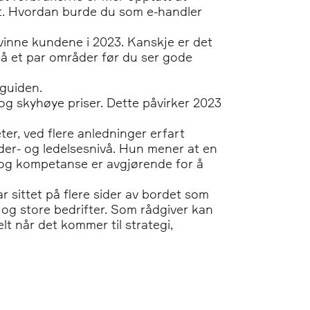
t.
Hvordan burde du som e-handler
 vinne kundene i 2023. Kanskje er det
på et par områder før du ser gode
 guiden.
r og skyhøye priser. Dette påvirker 2023
er, ved flere anledninger erfart
der- og ledelsesnivå. Hun mener at en
g og kompetanse er avgjørende for å
r sittet på flere sider av bordet som
 og store bedrifter. Som rådgiver kan
t når det kommer til strategi,