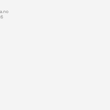
a.no
16