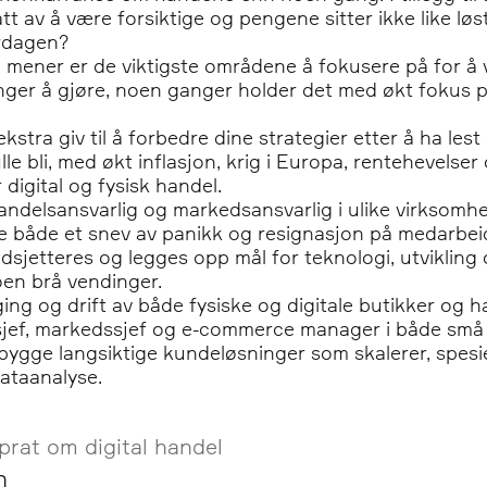
tt av å være forsiktige og pengene sitter ikke like løs
erdagen?
vi mener er de viktigste områdene å fokusere på for å
enger å gjøre, noen ganger holder det med økt fokus 
stra giv til å forbedre dine strategier etter å ha lest
lle bli, med økt inflasjon, krig i Europa, rentehevelse
 digital og fysisk handel.
andelsansvarlig og markedsansvarlig i ulike virksomhet
e både et snev av panikk og resignasjon på medarbei
dsjetteres og legges opp mål for teknologi, utviklin
oen brå vendinger.
ng og drift av både fysiske og digitale butikker og ha
ktsjef, markedssjef og e-commerce manager i både små
ygge langsiktige kundeløsninger som skalerer, spesiel
ataanalyse.
prat om digital handel
n