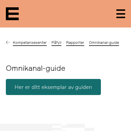
Men
Kompetansesenter
Påfyll
Rapporter
Omnikanal-guide
Omnikanal-guide
Her er ditt eksemplar av guiden