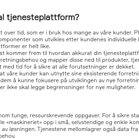
al tjenesteplattform?
 over tid, som er i bruk hos mange av våre kunder. Pl
komponenter som utvikles etter kundenes individuell
tformer er helt like.
st kommer frem til hvordan akkurat din tjenesteplattf
orretningsbehov og mapper disse ned til produkter, t
 med tid for å sikre at alle forutsetninger er dekket.
 at våre kunder kan utnytte sine eksisterende forretn
r dem å kunne fokusere på utviklingen av nye forretn
er ikke skal legge begrensninger for nye muligheter.
om tunge, ressurskrevende oppgaver. For å sikre stab
le «maskineriet» opp i små, selvstendige og enkle kom
ten av løsningen. Tjenestene mellomlagrer også data f
behov.