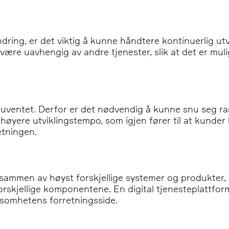
ring, er det viktig å kunne håndtere kontinuerlig utv
 være uavhengig av andre tjenester, slik at det er muli
 uventet. Derfor er det nødvendig å kunne snu seg ras
et høyere utviklingstempo, som igjen fører til at kund
etningen.
mmen av høyst forskjellige systemer og produkter, er
skjellige komponentene. En digital tjenesteplattform
rksomhetens forretningsside.