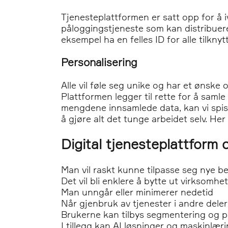
Tjenesteplattformen er satt opp for å i
påloggingstjeneste som kan distribuer
eksempel ha en felles ID for alle tilknyt
Personalisering
Alle vil føle seg unike og har et ønske 
Plattformen legger til rette for å sam
mengdene innsamlede data, kan vi spi
å gjøre alt det tunge arbeidet selv. Her
Digital tjenesteplattfor
Man vil raskt kunne tilpasse seg nye b
Det vil bli enklere å bytte ut virksomh
Man unngår eller minimerer nedetid
Når gjenbruk av tjenester i andre deler
Brukerne kan tilbys segmentering og p
I tillegg kan AI løsninger og maskinlæ