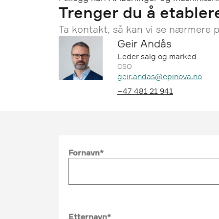
Trenger du å etablere
Ta kontakt, så kan vi se nærmere p
Geir Andås
Leder salg og marked
CSO
Epost:
geir.andas@epinova.no
Telefon:
+47 481 21 941
Fornavn
Etternavn