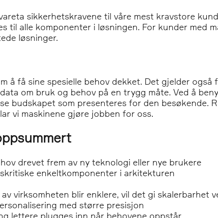
vareta sikkerhetskravene til våre mest kravstore kund
es til alle komponenter i løsningen. For kunder med 
tede løsninger.
om å få sine spesielle behov dekket. Det gjelder også f
le data om bruk og behov på en trygg måte. Ved å ben
sse budskapet som presenteres for den besøkende. R
 lar vi maskinene gjøre jobben for oss.
m oppsummert
ehov drevet frem av ny teknologi eller nye brukere
etskritiske enkeltkomponenter i arkitekturen
 av virksomheten blir enklere, vil det gi skalerbarhet 
ersonalisering med større presisjon
ring lettere plugges inn når behovene oppstår