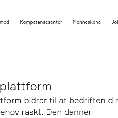
 med
Kompetansesenter
Menneskene
Jo
eplattform
tform bidrar til at bedriften di
behov raskt. Den danner