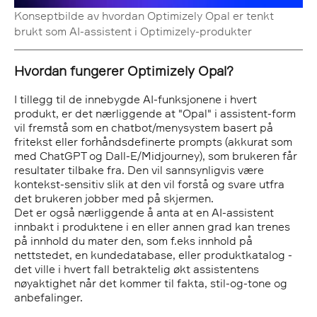
Konseptbilde av hvordan Optimizely Opal er tenkt
brukt som AI-assistent i Optimizely-produkter
Hvordan fungerer Optimizely Opal?
I tillegg til de innebygde AI-funksjonene i hvert
produkt, er det nærliggende at "Opal" i assistent-form
vil fremstå som en chatbot/menysystem basert på
fritekst eller forhåndsdefinerte prompts (akkurat som
med ChatGPT og Dall-E/Midjourney), som brukeren får
resultater tilbake fra. Den vil sannsynligvis være
kontekst-sensitiv slik at den vil forstå og svare utfra
det brukeren jobber med på skjermen.
Det er også nærliggende å anta at en AI-assistent
innbakt i produktene i en eller annen grad kan trenes
på innhold du mater den, som f.eks innhold på
nettstedet, en kundedatabase, eller produktkatalog -
det ville i hvert fall betraktelig økt assistentens
nøyaktighet når det kommer til fakta, stil-og-tone og
anbefalinger.