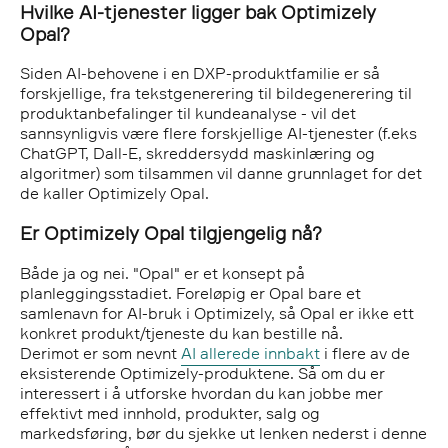
Hvilke AI-tjenester ligger bak Optimizely
Opal?
Siden AI-behovene i en DXP-produktfamilie er så
forskjellige, fra tekstgenerering til bildegenerering til
produktanbefalinger til kundeanalyse - vil det
sannsynligvis være flere forskjellige AI-tjenester (f.eks
ChatGPT, Dall-E, skreddersydd maskinlæring og
algoritmer) som tilsammen vil danne grunnlaget for det
de kaller Optimizely Opal.
Er Optimizely Opal tilgjengelig nå?
Både ja og nei. "Opal" er et konsept på
planleggingsstadiet. Foreløpig er Opal bare et
samlenavn for AI-bruk i Optimizely, så Opal er ikke ett
konkret produkt/tjeneste du kan bestille nå.
Derimot er som nevnt
AI allerede innbakt
i flere av de
eksisterende Optimizely-produktene. Så om du er
interessert i å utforske hvordan du kan jobbe mer
effektivt med innhold, produkter, salg og
markedsføring, bør du sjekke ut lenken nederst i denne