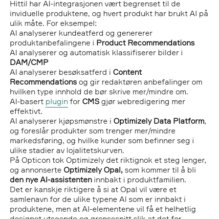
Hittil har AI-integrasjonen vært begrenset til de
inviduelle produktene, og hvert produkt har brukt AI på
ulik måte. For eksempel:
AI analyserer kundeatferd og genererer
produktanbefalingene i
Product Recommendations
AI analyserer og automatisk klassifiserer bilder i
DAM/CMP
AI analyserer besøksatferd i
Content
Recommendations
og gir redaktøren anbefalinger om
hvilken type innhold de bør skrive mer/mindre om.
AI-basert
plugin
for
CMS
gjør webredigering mer
effektivt.
AI analyserer kjøpsmønstre i
Optimizely Data Platform
,
og foreslår produkter som trenger mer/mindre
markedsføring, og hvilke kunder som befinner seg i
ulike stadier av lojalitetskurven.
På Opticon tok Optimizely det riktignok et steg lenger,
og annonserte
Optimizely Opal,
som kommer til å bli
den nye AI-assistenten
innbakt i produktfamilien.
Det er kanskje riktigere å si at Opal vil være et
samlenavn for de ulike typene AI som er innbakt i
produktene, men at AI-elementene vil få et helhetlig
designet utseende og grensesnitt slik at det for