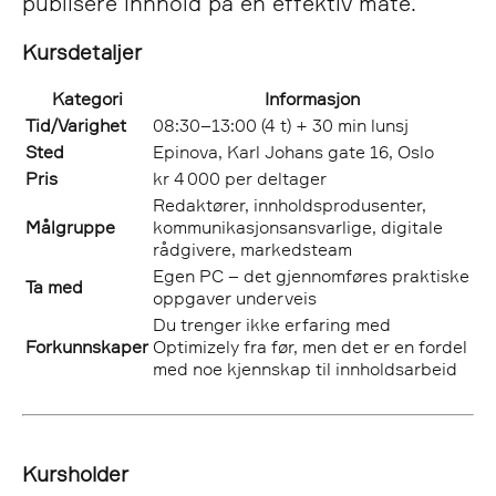
publisere innhold på en effektiv måte.
Kursdetaljer
Kategori
Informasjon
Tid/Varighet
08:30–13:00 (4 t) + 30 min lunsj
Sted
Epinova, Karl Johans gate 16, Oslo
Pris
kr 4 000 per deltager
Redaktører, innholdsprodusenter,
Målgruppe
kommunikasjonsansvarlige, digitale
rådgivere, markedsteam
Egen PC – det gjennomføres praktiske
Ta med
oppgaver underveis
Du trenger ikke erfaring med
Forkunnskaper
Optimizely fra før, men det er en fordel
med noe kjennskap til innholdsarbeid
Kursholder