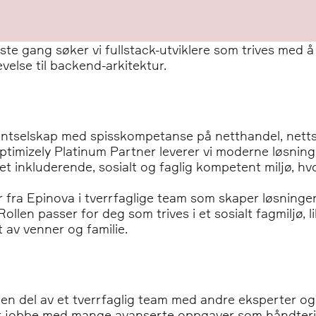
ste gang søker vi fullstack-utviklere som trives med å
velse til backend-arkitektur.
entselskap med spisskompetanse på netthandel, nettsi
imizely Platinum Partner leverer vi moderne løsninge
et inkluderende, sosialt og faglig kompetent miljø, hvo
ra Epinova i tverrfaglige team som skaper løsninger m
ollen passer for deg som trives i et sosialt fagmiljø, 
 av venner og familie.
i en del av et tverrfaglig team med andre eksperter og f
får jobbe med mange avanserte oppgaver som håndteri