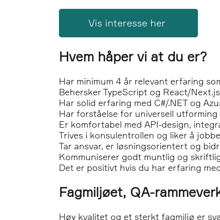
Vis interesse her
Hvem håper vi at du er?
Har minimum 4 år relevant erfaring som 
Behersker TypeScript og React/Next.js
Har solid erfaring med C#/.NET og Azu
Har forståelse for universell utformi
Er komfortabel med API-design, integr
Trives i konsulentrollen og liker å job
Tar ansvar, er løsningsorientert og bidr
Kommuniserer godt muntlig og skriftli
Det er positivt hvis du har erfaring me
Fagmiljøet, QA-rammeverk 
Høy kvalitet og et sterkt fagmiljø er svæ