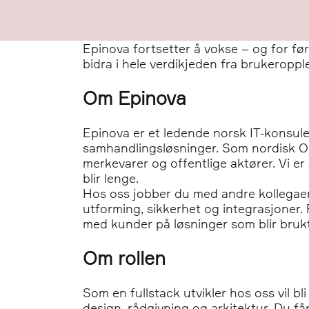
Epinova fortsetter å vokse – og for før
bidra i hele verdikjeden fra brukeropple
Om
Epinova
Epinova er et ledende norsk IT-konsul
samhandlingsløsninger. Som nordisk Opt
merkevarer og offentlige aktører. Vi er 
blir lenge.
Hos oss jobber du med andre kollegaer f
utforming, sikkerhet og integrasjoner. R
med kunder på løsninger som blir brukt
Om rollen
Som en fullstack utvikler hos oss vil bl
design, rådgivning og arkitektur. Du 