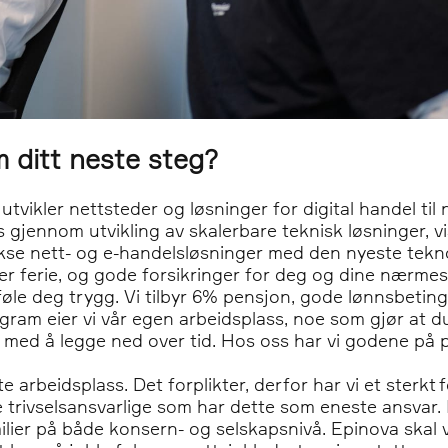
 ditt neste steg?
tvikler nettsteder og løsninger for digital handel til 
 gjennom utvikling av skalerbare teknisk løsninger, vis
ekse nett- og e-handelsløsninger med den nyeste tekn
r ferie, og gode forsikringer for deg og dine nærmest
l føle deg trygg. Vi tilbyr 6% pensjon, gode lønnsbet
am eier vi vår egen arbeidsplass, noe som gjør at du f
r med å legge ned over tid. Hos oss har vi godene på pl
e arbeidsplass. Det forplikter, derfor har vi et sterkt
re trivselsansvarlige som har dette som eneste ansvar. I 
lier på både konsern- og selskapsnivå. Epinova skal 