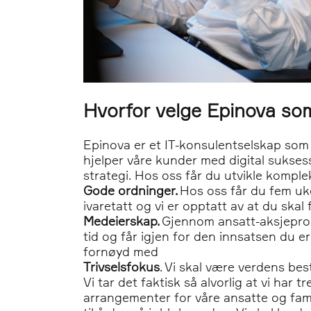
Hvorfor velge Epinova som
Epinova er et IT-konsulentselskap som u
hjelper våre kunder med digital suksess
strategi. Hos oss får du utvikle kompl
Gode ordninger.
Hos oss får du fem uke
ivaretatt og vi er opptatt av at du ska
Medeierskap.
Gjennom ansatt-aksjeprogr
tid og får igjen for den innsatsen du e
fornøyd med
Trivselsfokus
. Vi skal være verdens best
Vi tar det faktisk så alvorlig at vi har t
arrangementer for våre ansatte og fami