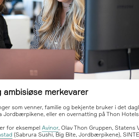
g ambisiøse merkevarer
ger som venner, familie og bekjente bruker i det daglig
ra Jordbærpikene, eller en overnatting på Thon Hotels
 er for eksempel
Avinor
, Olav Thon Gruppen, Statens 
astad
(Sabrura Sushi, Big Bite, Jordbærpikene), SINT