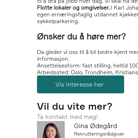
til å dra på jobb hver dag. Vi skal ha de
Flotte lokaler og omgivelser.
I Karl Joh
egen ernæringsfaglig utdannet kjøkken
sykkelparkering.
Ønsker du å høre mer?
Da gleder vi oss til å bli bedre kjent 
informasjon.
Ansettelsesform: fast stilling, heltid 1
Arbeidssted: Oslo, Trondheim, Kristian
Vis interesse her
Vil du vite mer?
Ta kontakt med meg!
Gina Ødegård
Rekrutteringsrådgiver
Epost: