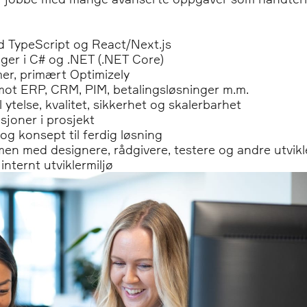
d TypeScript og React/Next.js
nger i C# og .NET (.NET Core)
r, primært Optimizely
mot ERP, CRM, PIM, betalingsløsninger m.m.
ytelse, kvalitet, sikkerhet og skalerbarhet
sjoner i prosjekt
 og konsept til ferdig løsning
en med designere, rådgivere, testere og andre utvikl
 internt utviklermiljø