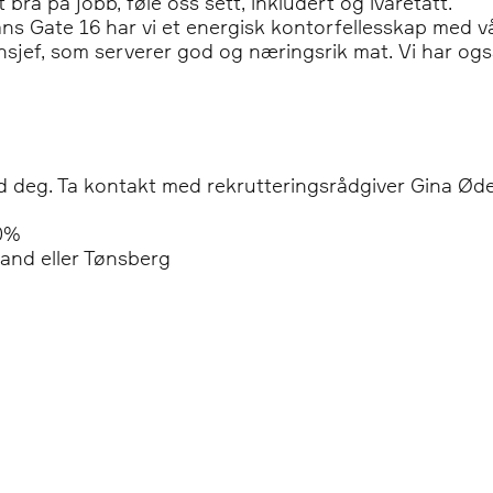
t bra på jobb, føle oss sett, inkludert og ivaretatt.
ans Gate 16 har vi et energisk kontorfellesskap med v
sjef, som serverer god og næringsrik mat. Vi har og
med deg. Ta kontakt med rekrutteringsrådgiver Gina Øde
00%
sand eller Tønsberg