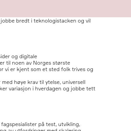
 jobbe bredt i teknologistacken og vil
der og digitale
r til noen av Norges største
r vi er kjent som et sted folk trives og
ed høye krav til ytelse, universell
liker variasjon i hverdagen og jobbe tett
agspesialister på test, utvikling,
ng av utfordringer med skalering,