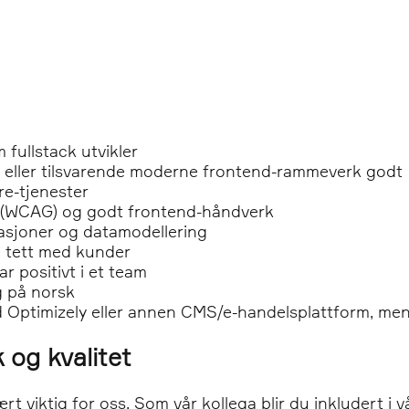
fullstack utvikler
 eller tilsvarende moderne frontend-rammeverk godt
re-tjenester
ng (WCAG) og godt frontend-håndverk
asjoner og datamodellering
be tett med kunder
ar positivt i et team
g på norsk
d Optimizely eller annen CMS/e-handelsplattform, men 
og kvalitet
rt viktig for oss. Som vår kollega blir du inkludert i v