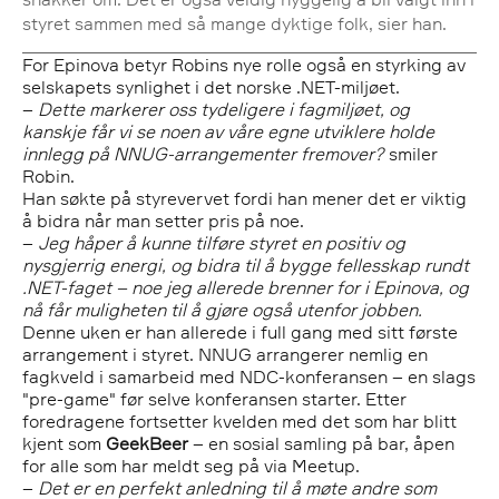
styret sammen med så mange dyktige folk, sier han.
For Epinova betyr Robins nye rolle også en styrking av
selskapets synlighet i det norske .NET-miljøet.
–
Dette markerer oss tydeligere i fagmiljøet, og
kanskje får vi se noen av våre egne utviklere holde
innlegg på NNUG-arrangementer fremover?
smiler
Robin.
Han søkte på styrevervet fordi han mener det er viktig
å bidra når man setter pris på noe.
–
Jeg håper å kunne tilføre styret en positiv og
nysgjerrig energi, og bidra til å bygge fellesskap rundt
.NET-faget – noe jeg allerede brenner for i Epinova, og
nå får muligheten til å gjøre også utenfor jobben.
Denne uken er han allerede i full gang med sitt første
arrangement i styret. NNUG arrangerer nemlig en
fagkveld i samarbeid med NDC-konferansen – en slags
"pre-game" før selve konferansen starter. Etter
foredragene fortsetter kvelden med det som har blitt
kjent som
GeekBeer
– en sosial samling på bar, åpen
for alle som har meldt seg på via
Meetup
.
–
Det er en perfekt anledning til å møte andre som