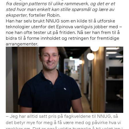
fra design
patterns
til ulike rammeverk, og det er et
sted hvor man enkelt kan stille spørsmål og lære av
eksperter
, forteller Robin.
Han har selv brukt NNUG som en kilde til å utforske
teknologier utenfor det Epinova vanligvis jobber med –
noe han ofte tester ut på fritiden. Nå ser han frem til å
bidra til å forme innholdet og retningen for fremtidige
arrangementer.
– Jeg har alltid satt pris på fagkveldene til NNUG, så
det betyr mye for meg å få være med og påvirke hva vi
snakker om. Det er også veldig hyggelig å bli valgt inn i