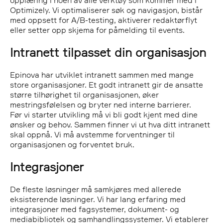
opplæring i noen av alle verktøy som kommer med i
Optimizely. Vi optimaliserer søk og navigasjon, bistår
med oppsett for A/B-testing, aktiverer redaktørflyt
eller setter opp skjema for påmelding til events.
Intranett tilpasset din organisasjon
Epinova har utviklet intranett sammen med mange
store organisasjoner. Et godt intranett gir de ansatte
større tilhørighet til organisasjonen, øker
mestringsfølelsen og bryter ned interne barrierer.
Før vi starter utvikling må vi bli godt kjent med dine
ønsker og behov. Sammen finner vi ut hva ditt intranett
skal oppnå. Vi må avstemme forventninger til
organisasjonen og forventet bruk.
Integrasjoner
De fleste løsninger må samkjøres med allerede
eksisterende løsninger. Vi har lang erfaring med
integrasjoner med fagsystemer, dokument- og
mediabibliotek og samhandlingssystemer. Vi etablerer