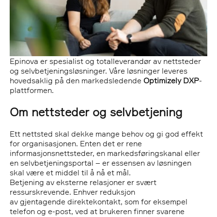
Epinova er spesialist og totalleverandør av nettsteder
og selvbetjeningsløsninger. Våre løsninger leveres
hovedsaklig på den markedsledende
Optimizely DXP
-
plattformen.
Om n
ettsteder og selvbetjening
Ett nettsted skal
dekke mange behov og gi god effekt
for organisasjonen. Enten det er
rene
informasjonsnettsteder, en markedsføringskanal
eller
en selvbetjeningsportal
– er essensen av løsningen
skal
være et middel til å nå et mål.
Betjening av eksterne relasjoner
er svært
ressurskrevende
. Enhver reduksjon
av
gjentagende
direktekontakt
, som
for eksempel
telefon og e-post
, ved at brukeren finner svarene