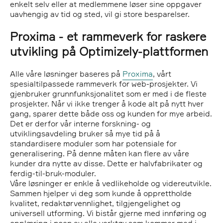
enkelt selv eller at
medlemmene løser sine oppgaver
uavhengig av tid og sted
, vil gi store besparelser.
Proxima - et rammeverk for raskere
utvikling på Optimizely-plattformen
Alle våre løsninger baseres på
Proxima
, vårt
spesialtilpassede rammeverk for web-prosjekter. Vi
gjenbruker grunnfunksjonalitet som er med i de fleste
prosjekter. Når vi ikke trenger å kode alt på nytt hver
gang, sparer dette både oss og kunden for mye arbeid.
Det er derfor vår interne forskning- og
utviklingsavdeling bruker så mye tid på å
standardisere moduler som har potensiale for
generalisering. På denne måten kan flere av våre
kunder dra nytte av disse. Dette er halvfabrikater og
ferdig-til-bruk-moduler.
Våre løsninger er enkle å vedlikeholde og videreutvikle.
Sammen hjelper vi deg som kunde å opprettholde
kvalitet, redaktørvennlighet, tilgjengelighet og
universell utforming. Vi bistår gjerne med innføring og