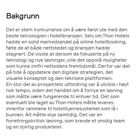
Bakgrunn
Det er sterk konkurranse om å være først ute med den
beste teknologien i hotellbransjen. Selv om Thon Hotels
hadde en solid markedsandel på online hotellbooking,
følte de at både nettstedet og bransjen hadde
stagnert. De visste at dersom de fokuserte på ny
teknologi og nye løsninger, ville det oppstå muligheter
som kunne innfri nettsidens fremtidsmål. Derfor var det
på tide å oppdatere den digitale strategien, det
visuelle konseptet og den tekniske plattformen.
En stor del av prosjektets utfordring var å utvikle i høyt
nok tempo, siden det handlet om å fornye en løsning
som måtte være fungerende til enhver tid. Det som
eventuelt ble laget av Thon Hotels måtte leveres
innenfor rammene til hotellkjernesystemet som lå i
bunnen. Alt måtte skje samtidig. Det var en
forretningskritisk løsning, som krevde et smidig team
og en dyktig produkteier.