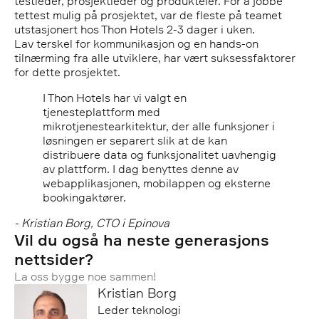
testleder, prosjektleder og produkteier. For å jobbe
tettest mulig på prosjektet, var de fleste på teamet
utstasjonert hos Thon Hotels 2-3 dager i uken.
Lav terskel for kommunikasjon og en hands-on
tilnærming fra alle utviklere, har vært suksessfaktorer
for dette prosjektet.
I Thon Hotels har vi valgt en
tjenesteplattform med
mikrotjenestearkitektur, der alle funksjoner i
løsningen er separert slik at de kan
distribuere data og funksjonalitet uavhengig
av plattform. I dag benyttes denne av
webapplikasjonen, mobilappen og eksterne
bookingaktører.
- Kristian Borg, CTO i Epinova
Vil du også ha neste generasjons
nettsider?
La oss bygge noe sammen!
Kristian Borg
Leder teknologi