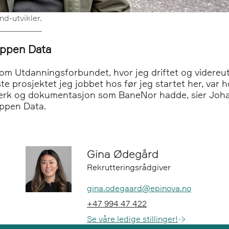
d-utvikler.
uppen Data
som Utdanningsforbundet, hvor jeg driftet og videreut
ste prosjektet jeg jobbet hos før jeg startet her, var
sverk og dokumentasjon som BaneNor hadde, sier Johan
uppen Data.
Gina Ødegård
Rekrutteringsrådgiver
Epost:
gina.odegaard@epinova.no
Telefon:
+47 994 47 422
Se våre ledige stillinger!