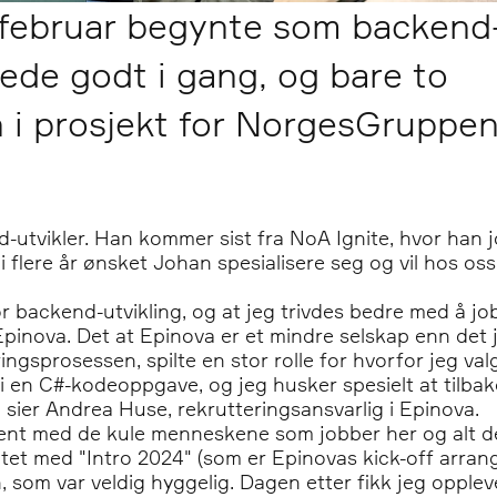
 februar begynte som backend
erede godt i gang, og bare to
an i prosjekt for NorgesGruppe
-utvikler. Han kommer sist fra NoA Ignite, hvor han 
 i flere år ønsket Johan spesialisere seg og vil hos 
or backend-utvikling, og at jeg trivdes bedre med å jo
Epinova. Det at Epinova er et mindre selskap enn det 
sprosessen, spilte en stor rolle for hvorfor jeg valgt
i en C#-kodeoppgave, og jeg husker spesielt at tilba
 sier Andrea Huse, rekrutteringsansvarlig i Epinova.
kjent med de kule menneskene som jobber her og alt de
artet med "Intro 2024" (som er Epinovas kick-off arra
n, som var veldig hyggelig. Dagen etter fikk jeg opple