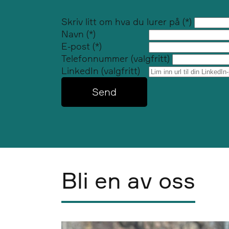
Skriv litt om hva du lurer på
Navn
E-post
Telefonnummer (valgfritt)
LinkedIn (valgfritt)
Send
Bli en av oss