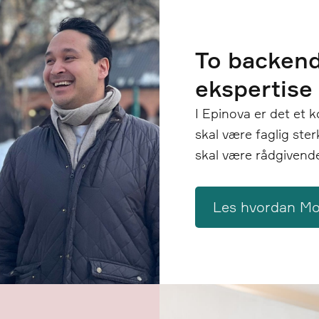
To backend
ekspertise 
I Epinova er det et 
skal være faglig ster
skal være rådgivende
Les hvordan Mo