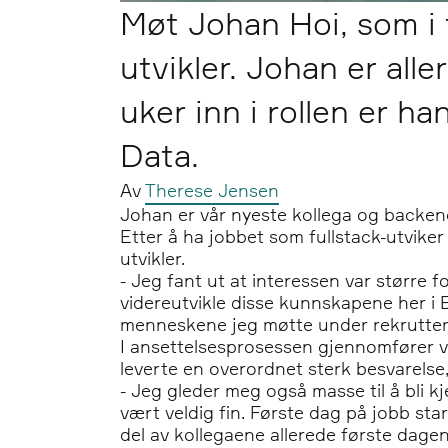
Møt Johan Hoi, som i
utvikler. Johan er all
uker inn i rollen er h
Data.
Av
Therese Jensen
Johan er vår nyeste kollega og backend
Etter å ha jobbet som fullstack-utviker
utvikler.
- Jeg fant ut at interessen var større f
videreutvikle disse kunnskapene her i 
menneskene jeg møtte under rekruttering
I ansettelsesprosessen gjennomfører v
leverte en overordnet sterk besvarelse,
- Jeg gleder meg også masse til å bli 
vært veldig fin. Første dag på jobb st
del av kollegaene allerede første dage