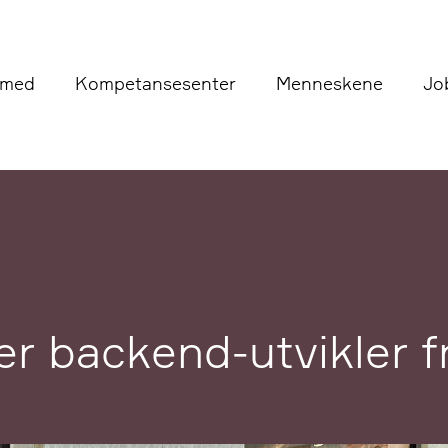
 med
Kompetansesenter
Menneskene
Jo
r backend-utvikler f