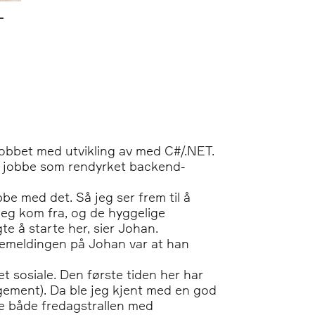
-
n
jobbet med utvikling av med C#/.NET.
oss jobbe som rendyrket backend-
bbe med det. Så jeg ser frem til å
jeg kom fra, og de hyggelige
e å starte her, sier Johan.
kemeldingen på Johan var at han
t sosiale. Den første tiden her har
ngement). Da ble jeg kjent med en god
ve både fredagstrallen med